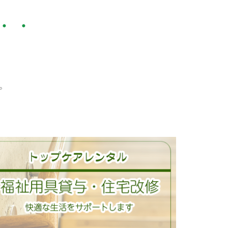
・・
。
。